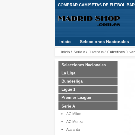
COMPRAR CAMISETAS DE FUTBOL BARA
Inicio
Selecciones Nacionales
Inicio
/
Serie A
/
Juventus
/ Calcetines Juve
Selecciones Nacionales
La Liga
Bundesliga
Ligue 1
Premier League
Serie A
AC Milan
AC Monza
Atalanta