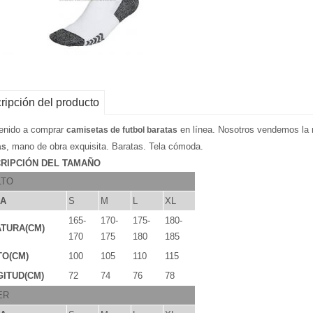
ripción del producto
enido a comprar
en línea. Nosotros vendemos la 
camisetas de futbol baratas
, mano de obra exquisita. Baratas. Tela cómoda.
as
RIPCIÓN DEL TAMAÑO
LTO
LA
S
M
L
XL
165-
170-
175-
180-
TURA(CM)
170
175
180
185
TO(CM)
100
105
110
115
ITUD(CM)
72
74
76
78
ER