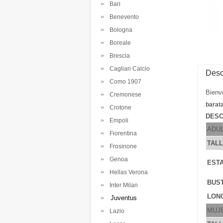
Bari
Benevento
Bologna
Boreale
Brescia
Cagliari Calcio
Desc
Como 1907
Bienv
Cremonese
barat
Crotone
DESC
Empoli
ADU
Fiorentina
TAL
Frosinone
Genoa
ESTA
Hellas Verona
BUS
Inter Milan
LONG
Juventus
MUJ
Lazio