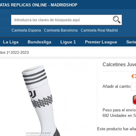
TAS REPLICAS ONLINE - MADRIDSHOP
Camiseta Espana
Camiseta Barcelona
Camiseta Real Madrid
La Liga
Bundesliga
Ligue 1
Premier League
Seri
ntus 1ª 2022-2023
Calcetines Juv
€
Añadir al carrito:
Peso para el envío
692 Unidades en S
Este producto fue aña