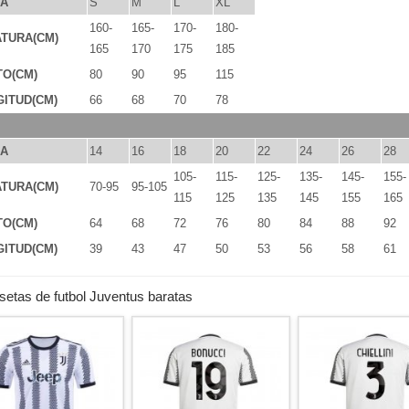
LA
S
M
L
XL
160-
165-
170-
180-
TURA(CM)
165
170
175
185
TO(CM)
80
90
95
115
ITUD(CM)
66
68
70
78
LA
14
16
18
20
22
24
26
28
105-
115-
125-
135-
145-
155-
TURA(CM)
70-95
95-105
115
125
135
145
155
165
TO(CM)
64
68
72
76
80
84
88
92
ITUD(CM)
39
43
47
50
53
56
58
61
etas de futbol Juventus baratas