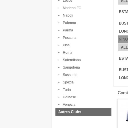
Lecce
TAL
Modena FC
ESTA
Napoli
Palermo
BUS
Parma
LONG
Pescara
NINO
Pisa
TAL
Roma
ESTA
Salernitana
Sampdoria
BUS
Sassuolo
LONG
Spezia
Turin
Camis
Udinese
Venezia
Autres Clubs