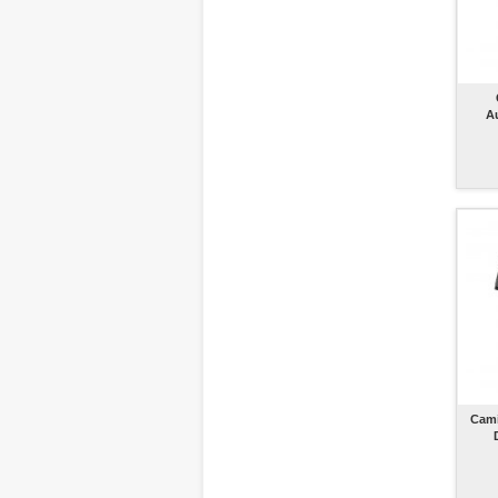
Au
Cami