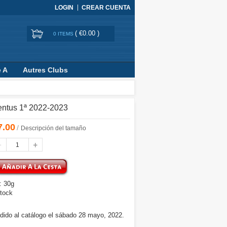
LOGIN
CREAR CUENTA
(
€0.00
)
0 ITEMS
e A
Autres Clubs
entus 1ª 2022-2023
7.00
/
Descripción del tamaño
: 30g
tock
dido al catálogo el sábado 28 mayo, 2022.