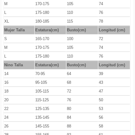
M
170-175
105
74
L
175-180
110
76
XL
180-185
115
78
Mujer Talla
Estatura(cm)
Busto(cm)
Longitud (cm)
S
165-170
100
72
M
170-175
105
74
L
175-180
110
76
Nino Talla
Estatura(cm)
Busto(cm)
Longitud (cm)
14
70-95
64
39
16
95-105
68
43
18
105-115
72
47
20
115-125
76
50
22
125-135
80
53
24
135-145
84
56
26
145-155
88
58
28
155-165
92
61