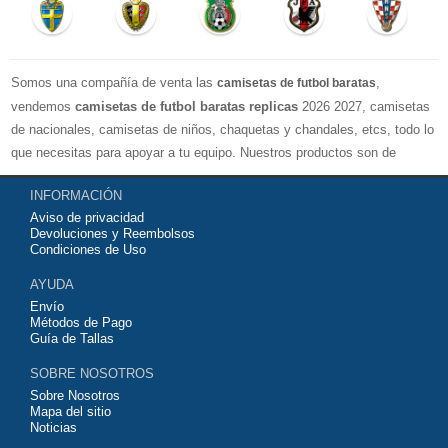
Somos una compañía de venta las
,
camisetas de futbol baratas
vendemos
camisetas de futbol baratas replicas
2026 2027, camisetas
de nacionales, camisetas de niños, chaquetas y chandales, etcs, todo lo
que necesitas para apoyar a tu equipo. Nuestros productos son de
exelente calidad y buen precio. Espero que usted puede estar satisfecho,
INFORMACIÓN
Agradecemos sus comentarios y sugerencias.
Aviso de privacidad
Devoluciones y Reembolsos
Condiciones de Uso
AYUDA
Envío
Métodos de Pago
Guía de Tallas
SOBRE NOSOTROS
Sobre Nosotros
Mapa del sitio
Noticias