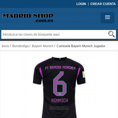
LOGIN
CREAR CUENTA
Inicio
/
Bundesliga
/
Bayern Munich
/ Camiseta Bayern Munich Jugador
Kimmich 2ª 2023-2024