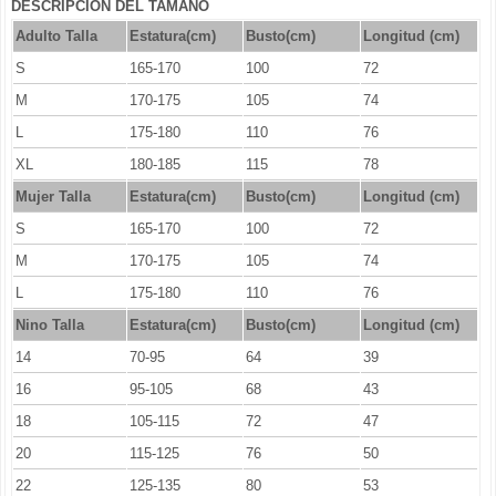
DESCRIPCIÓN DEL TAMAÑO
Adulto Talla
Estatura(cm)
Busto(cm)
Longitud (cm)
S
165-170
100
72
M
170-175
105
74
L
175-180
110
76
XL
180-185
115
78
Mujer Talla
Estatura(cm)
Busto(cm)
Longitud (cm)
S
165-170
100
72
M
170-175
105
74
L
175-180
110
76
Nino Talla
Estatura(cm)
Busto(cm)
Longitud (cm)
14
70-95
64
39
16
95-105
68
43
18
105-115
72
47
20
115-125
76
50
22
125-135
80
53