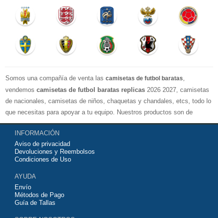
Somos una compañía de venta las
,
camisetas de futbol baratas
vendemos
camisetas de futbol baratas replicas
2026 2027, camisetas
de nacionales, camisetas de niños, chaquetas y chandales, etcs, todo lo
que necesitas para apoyar a tu equipo. Nuestros productos son de
exelente calidad y buen precio. Espero que usted puede estar satisfecho,
INFORMACIÓN
Agradecemos sus comentarios y sugerencias.
Aviso de privacidad
Devoluciones y Reembolsos
Condiciones de Uso
AYUDA
Envío
Métodos de Pago
Guía de Tallas