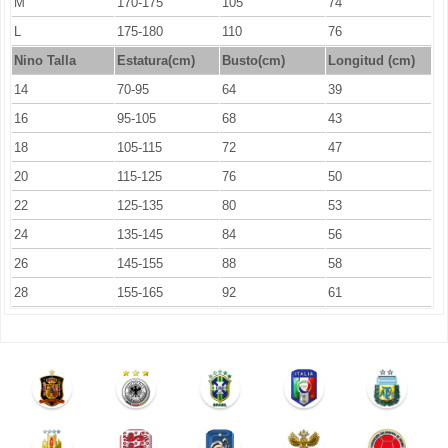
M
170-175
105
74
L
175-180
110
76
Nino Talla
Estatura(cm)
Busto(cm)
Longitud (cm)
14
70-95
64
39
16
95-105
68
43
18
105-115
72
47
20
115-125
76
50
22
125-135
80
53
24
135-145
84
56
26
145-155
88
58
28
155-165
92
61