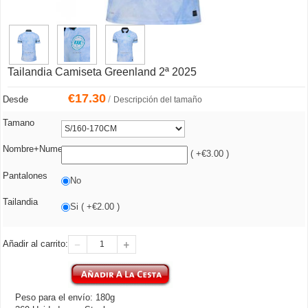
Tailandia Camiseta Greenland 2ª 2025
€
17.30
/
Desde
Descripción del tamaño
Tamano
Nombre+Numero
( +€3.00 )
Pantalones
No
Tailandia
Si ( +€2.00 )
Añadir al carrito:
Peso para el envío: 180g