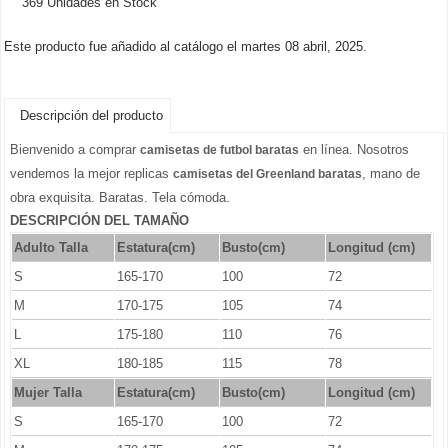
369 Unidades en Stock
Este producto fue añadido al catálogo el martes 08 abril, 2025.
Descripción del producto
Bienvenido a comprar
en línea. Nosotros
camisetas de futbol baratas
vendemos la mejor replicas
, mano de
camisetas del Greenland baratas
obra exquisita. Baratas. Tela cómoda.
DESCRIPCIÓN DEL TAMAÑO
Adulto Talla
Estatura(cm)
Busto(cm)
Longitud (cm)
S
165-170
100
72
M
170-175
105
74
L
175-180
110
76
XL
180-185
115
78
Mujer Talla
Estatura(cm)
Busto(cm)
Longitud (cm)
S
165-170
100
72