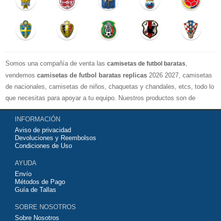
Somos una compañía de venta las
,
camisetas de futbol baratas
vendemos
camisetas de futbol baratas replicas
2026 2027, camisetas
de nacionales, camisetas de niños, chaquetas y chandales, etcs, todo lo
que necesitas para apoyar a tu equipo. Nuestros productos son de
exelente calidad y buen precio. Espero que usted puede estar satisfecho,
INFORMACIÓN
Agradecemos sus comentarios y sugerencias.
Aviso de privacidad
Devoluciones y Reembolsos
Condiciones de Uso
AYUDA
Envío
Métodos de Pago
Guía de Tallas
SOBRE NOSOTROS
Sobre Nosotros