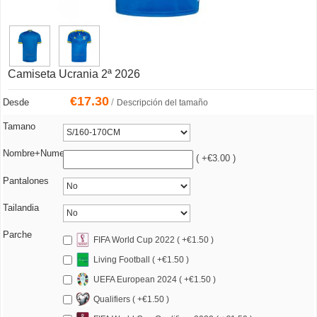
Camiseta Ucrania 2ª 2026
€
17.30
/
Desde
Descripción del tamaño
Tamano
Nombre+Numero
( +€3.00 )
Pantalones
Tailandia
Parche
FIFA World Cup 2022 ( +€1.50 )
Living Football ( +€1.50 )
UEFA European 2024 ( +€1.50 )
Qualifiers ( +€1.50 )