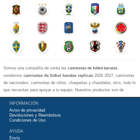
Somos una compañía de venta las
,
camisetas de futbol baratas
vendemos
camisetas de futbol baratas replicas
2026 2027, camisetas
de nacionales, camisetas de niños, chaquetas y chandales, etcs, todo lo
que necesitas para apoyar a tu equipo. Nuestros productos son de
exelente calidad y buen precio. Espero que usted puede estar satisfecho,
INFORMACIÓN
Agradecemos sus comentarios y sugerencias.
Aviso de privacidad
Devoluciones y Reembolsos
Condiciones de Uso
AYUDA
Envío