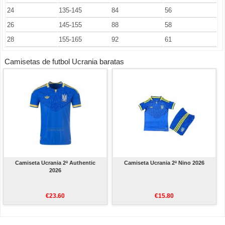
24
135-145
84
56
26
145-155
88
58
28
155-165
92
61
Camisetas de futbol Ucrania baratas
Camiseta Ucrania 2ª Authentic
Camiseta Ucrania 2ª Nino 2026
2026
€23.60
€15.80