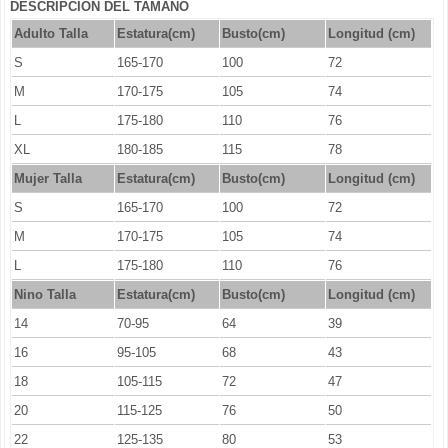
DESCRIPCIÓN DEL TAMAÑO
Adulto Talla
Estatura(cm)
Busto(cm)
Longitud (cm)
S
165-170
100
72
M
170-175
105
74
L
175-180
110
76
XL
180-185
115
78
Mujer Talla
Estatura(cm)
Busto(cm)
Longitud (cm)
S
165-170
100
72
M
170-175
105
74
L
175-180
110
76
Nino Talla
Estatura(cm)
Busto(cm)
Longitud (cm)
14
70-95
64
39
16
95-105
68
43
18
105-115
72
47
20
115-125
76
50
22
125-135
80
53