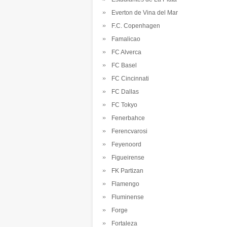
Everton de Vina del Mar
F.C. Copenhagen
Famalicao
FC Alverca
FC Basel
FC Cincinnati
FC Dallas
FC Tokyo
Fenerbahce
Ferencvarosi
Feyenoord
Figueirense
FK Partizan
Flamengo
Fluminense
Forge
Fortaleza