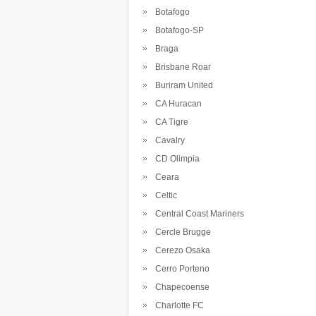
Botafogo
Botafogo-SP
Braga
Brisbane Roar
Buriram United
CA Huracan
CA Tigre
Cavalry
CD Olimpia
Ceara
Celtic
Central Coast Mariners
Cercle Brugge
Cerezo Osaka
Cerro Porteno
Chapecoense
Charlotte FC