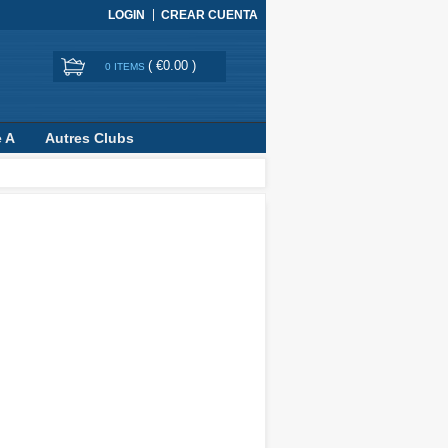
LOGIN
CREAR CUENTA
(
€0.00
)
0 ITEMS
e A
Autres Clubs