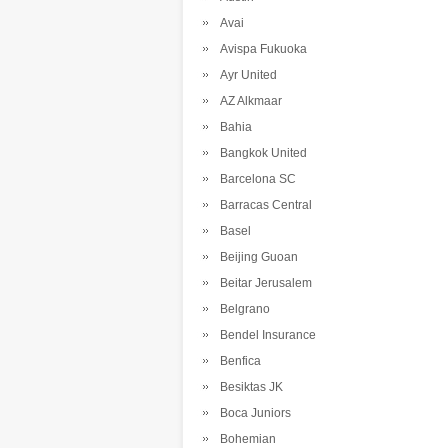
Avai
Avispa Fukuoka
Ayr United
AZ Alkmaar
Bahia
Bangkok United
Barcelona SC
Barracas Central
Basel
Beijing Guoan
Beitar Jerusalem
Belgrano
Bendel Insurance
Benfica
Besiktas JK
Boca Juniors
Bohemian