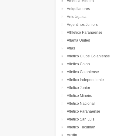
America Mineiro
Aniquiladores
Antofagasta
Argentinos Juniors
Athletico Paranaense
Atlanta United
Atlas
Atletico Clube Goianiense
Atletico Colon
Atletico Goianiense
Atletico Independiente
Atletico Junior
Atletico Mineiro
Atletico Nacional
Atletico Paranaense
Atletico San Luis
Atletico Tucuman
Austin