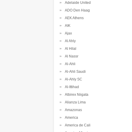
Adelaide United
ADO Den Haag
AEK Athens
AIK
Ajax
Al Ahly
Al Hilal
Al Nassr
Al-Ahli
Al-Ahli Saudi
Al-Ahly SC
Al-Ittihad
Albirex Niigata
Alianza Lima
Amazonas
America
America de Cali