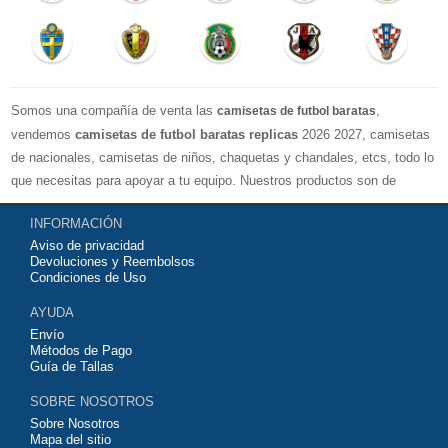
Somos una compañía de venta las
,
camisetas de futbol baratas
vendemos
camisetas de futbol baratas replicas
2026 2027, camisetas
de nacionales, camisetas de niños, chaquetas y chandales, etcs, todo lo
que necesitas para apoyar a tu equipo. Nuestros productos son de
exelente calidad y buen precio. Espero que usted puede estar satisfecho,
INFORMACIÓN
Agradecemos sus comentarios y sugerencias.
Aviso de privacidad
Devoluciones y Reembolsos
Condiciones de Uso
AYUDA
Envío
Métodos de Pago
Guía de Tallas
SOBRE NOSOTROS
Sobre Nosotros
Mapa del sitio