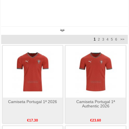
1
2
3
4
5
6
>>
Camiseta Portugal 1ª 2026
Camiseta Portugal 1ª
Authentic 2026
€17.30
€23.60