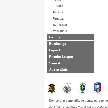
Turquia
Ucrania
Uruguay
Uzbekistan
Venezuela
La Liga
Bundesliga
Ligue 1
Premier League
Serie A
Autres Clubs
Somos una compañía de venta las
camise
de niños, chaquetas y chandales, etcs, to