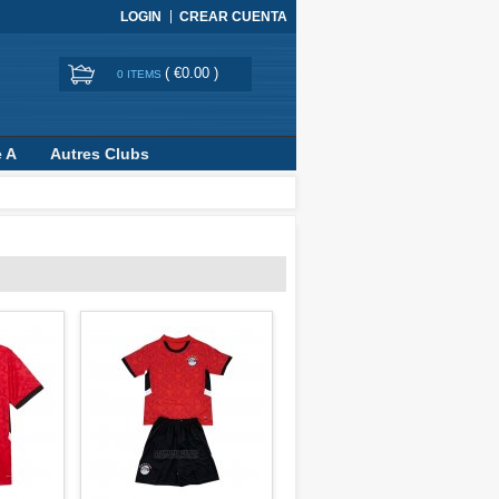
LOGIN
CREAR CUENTA
(
€0.00
)
0 ITEMS
e A
Autres Clubs