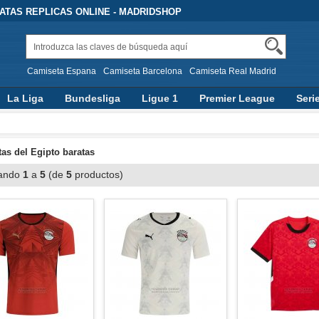
TAS REPLICAS ONLINE - MADRIDSHOP
Camiseta Espana
Camiseta Barcelona
Camiseta Real Madrid
La Liga
Bundesliga
Ligue 1
Premier League
Seri
as del Egipto baratas
ando
1
a
5
(de
5
productos)