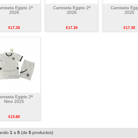
miseta Egipto 1ª
Camiseta Egipto 2ª
Camiseta Egip
2026
2026
2025
€17.30
€17.30
€17.30
miseta Egipto 2ª
Nino 2025
€15.80
ando
1
a
5
(de
5
productos)