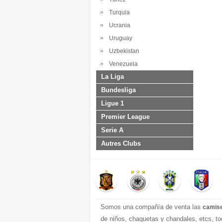
Turquia
Ucrania
Uruguay
Uzbekistan
Venezuela
La Liga
Bundesliga
Ligue 1
Premier League
Serie A
Autres Clubs
Somos una compañía de venta las
camise
de niños, chaquetas y chandales, etcs, to