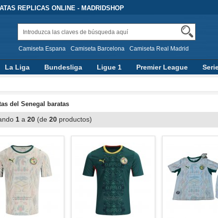
TAS REPLICAS ONLINE - MADRIDSHOP
Camiseta Espana
Camiseta Barcelona
Camiseta Real Madrid
La Liga
Bundesliga
Ligue 1
Premier League
Seri
as del Senegal baratas
ando
1
a
20
(de
20
productos)