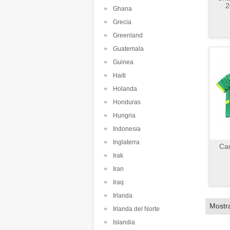
2
Ghana
Grecia
Greenland
Guatemala
Guinea
Haiti
Holanda
Honduras
Hungria
Indonesia
Inglaterra
Cam
Irak
Iran
Iraq
Irlanda
Mostr
Irlanda del Norte
Islandia