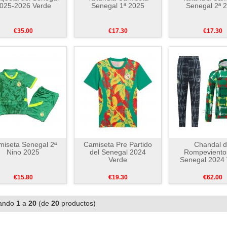
025-2026 Verde
Senegal 1ª 2025
Senegal 2ª 
€35.00
€17.30
€17.30
iseta Senegal 2ª
Camiseta Pre Partido
Chandal 
Nino 2025
del Senegal 2024
Rompevientos
Verde
Senegal 2024
€15.80
€19.30
€62.00
ando
1
a
20
(de
20
productos)