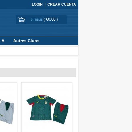
LOGIN
CREAR CUENTA
(
€0.00
)
0 ITEMS
e A
Autres Clubs