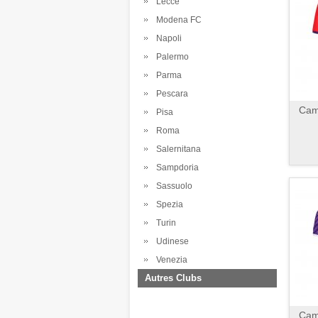
Lecce
Modena FC
Napoli
Palermo
Parma
Pescara
Cami
Pisa
Roma
Salernitana
Sampdoria
Sassuolo
Spezia
Turin
Udinese
Venezia
Autres Clubs
Cami