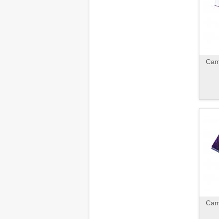
Cami
Cami