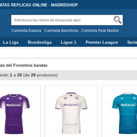
TAS REPLICAS ONLINE - MADRIDSHOP
Camiseta Espana
Camiseta Barcelona
Camiseta Real Madrid
La Liga
Bundesliga
Ligue 1
Premier League
Seri
as del Fiorentina baratas
ando
1
a
26
(de
26
productos)