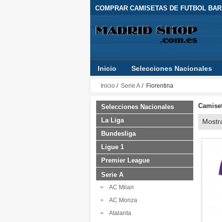
COMPRAR CAMISETAS DE FUTBOL BARA
Inicio
Selecciones Nacionales
Inicio
/
Serie A
/ Fiorentina
Camiset
Selecciones Nacionales
La Liga
Mostr
Bundesliga
Ligue 1
Premier League
Serie A
AC Milan
AC Monza
Atalanta