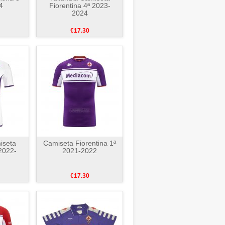
4
Fiorentina 4ª 2023-
2024
€17.30
iseta
Camiseta Fiorentina 1ª
 2022-
2021-2022
€17.30