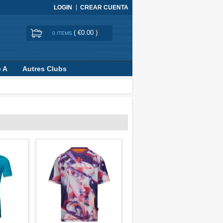
LOGIN
CREAR CUENTA
(
€0.00
)
0 ITEMS
e A
Autres Clubs