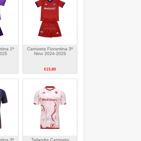
tina 1ª
Camiseta Fiorentina 3ª
2025
Nino 2024-2025
€15.80
tina 3ª
Tailandia Camiseta