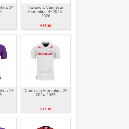
tina 3ª
Tailandia Camiseta
6
Fiorentina 4ª 2025-
2026
€17.30
tina 1ª
Camiseta Fiorentina 2ª
5
2024-2025
€17.30