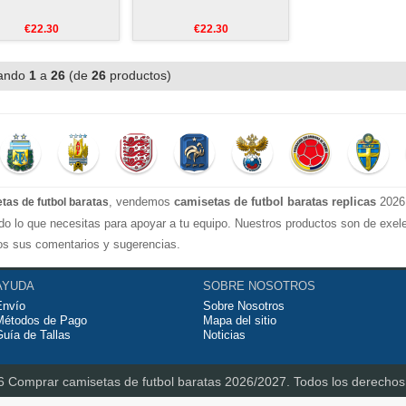
€22.30
€22.30
ando
1
a
26
(de
26
productos)
, vendemos
camisetas de futbol baratas replicas
2026 
tas de futbol baratas
do lo que necesitas para apoyar a tu equipo. Nuestros productos son de exel
os sus comentarios y sugerencias.
AYUDA
SOBRE NOSOTROS
Envío
Sobre Nosotros
Métodos de Pago
Mapa del sitio
uía de Tallas
Noticias
26
Comprar camisetas de futbol baratas 2026/2027.
Todos los derechos