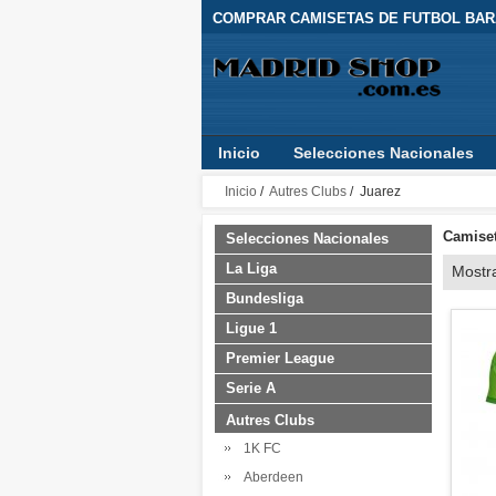
COMPRAR CAMISETAS DE FUTBOL BARA
Inicio
Selecciones Nacionales
Inicio
/
Autres Clubs
/ Juarez
Camiset
Selecciones Nacionales
La Liga
Mostr
Bundesliga
Ligue 1
Premier League
Serie A
Autres Clubs
1K FC
Aberdeen