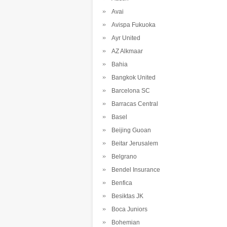
Avai
Avispa Fukuoka
Ayr United
AZ Alkmaar
Bahia
Bangkok United
Barcelona SC
Barracas Central
Basel
Beijing Guoan
Beitar Jerusalem
Belgrano
Bendel Insurance
Benfica
Besiktas JK
Boca Juniors
Bohemian