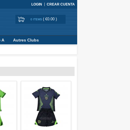
LOGIN
CREAR CUENTA
(
€0.00
)
0 ITEMS
e A
Autres Clubs