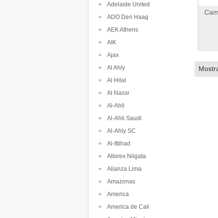
Adelaide United
Cami
ADO Den Haag
AEK Athens
AIK
Ajax
Al Ahly
Mostr
Al Hilal
Al Nassr
Al-Ahli
Al-Ahli Saudi
Al-Ahly SC
Al-Ittihad
Albirex Niigata
Alianza Lima
Amazonas
America
America de Cali