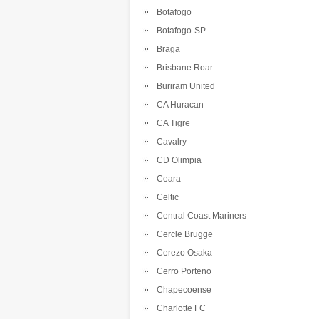
Botafogo
Botafogo-SP
Braga
Brisbane Roar
Buriram United
CA Huracan
CA Tigre
Cavalry
CD Olimpia
Ceara
Celtic
Central Coast Mariners
Cercle Brugge
Cerezo Osaka
Cerro Porteno
Chapecoense
Charlotte FC