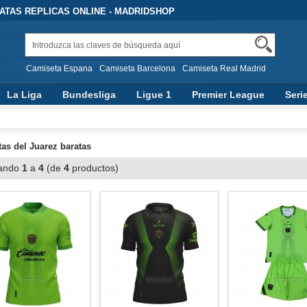
TAS REPLICAS ONLINE - MADRIDSHOP
Camiseta Espana
Camiseta Barcelona
Camiseta Real Madrid
La Liga
Bundesliga
Ligue 1
Premier League
Seri
as del Juarez baratas
ando
1
a
4
(de
4
productos)