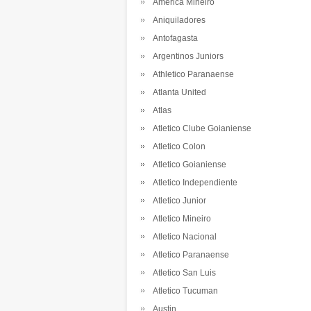
America Mineiro
Aniquiladores
Antofagasta
Argentinos Juniors
Athletico Paranaense
Atlanta United
Atlas
Atletico Clube Goianiense
Atletico Colon
Atletico Goianiense
Atletico Independiente
Atletico Junior
Atletico Mineiro
Atletico Nacional
Atletico Paranaense
Atletico San Luis
Atletico Tucuman
Austin