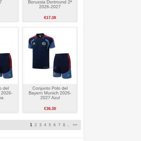
7
Borussia Dortmund 2ª
2026-2027
€17.30
o del
Conjunto Polo del
 2026-
Bayern Munich 2026-
ma
2027 Azul
€36.30
1
2
3
4
5
6
7
8
...
>>