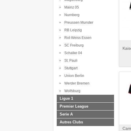
Mainz 05
Nurnberg
Preussen Munster
RB Leipzig
Rot-Weiss Essen
SC Freiburg
Kais
Schalke 04
St. Pauli
Stuttgart
Union Berlin
Werder Bremen
Wolfsburg
Ligue 1
Premier League
Serie A
Autres Clubs
Cami