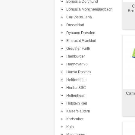
Borussia Dortmund
C
Borussia Monchengladbach
Bre
Carl Zeiss Jena
Dusseldorf
Dynamo Dresden
Eintracht Frankfurt
Greuther Furth
Hamburger
Hannover 96
Hansa Rostock
Heidenheim
Hertha BSC
Cami
Hoffenheim
Holstein Kiel
Kaiserslautern
Karlsruher
Koln
Magdeburg