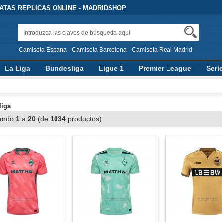
TAS REPLICAS ONLINE - MADRIDSHOP
Camiseta Espana
Camiseta Barcelona
Camiseta Real Madrid
La Liga
Bundesliga
Ligue 1
Premier League
Seri
liga
ando
1
a
20
(de
1034
productos)