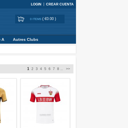
LOGIN
CREAR CUENTA
(
€0.00
)
0 ITEMS
e A
Autres Clubs
1
2
3
4
5
6
7
8
...
>>