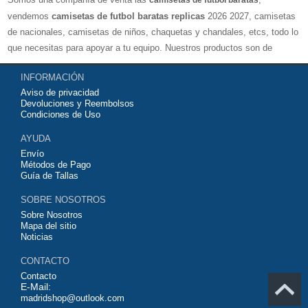
camisetas de futbol baratas
vendemos
camisetas de futbol baratas replicas
2026 2027, camisetas
de nacionales, camisetas de niños, chaquetas y chandales, etcs, todo lo
que necesitas para apoyar a tu equipo. Nuestros productos son de
exelente calidad y buen precio. Espero que usted puede estar satisfecho,
INFORMACIÓN
Agradecemos sus comentarios y sugerencias.
Aviso de privacidad
Devoluciones y Reembolsos
Condiciones de Uso
AYUDA
Envío
Métodos de Pago
Guía de Tallas
SOBRE NOSOTROS
Sobre Nosotros
Mapa del sitio
Noticias
CONTACTO
Contacto
E-Mail:
madridshop@outlook.com