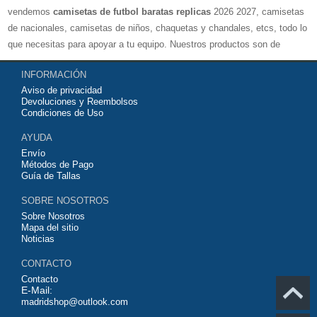
vendemos
camisetas de futbol baratas replicas
2026 2027, camisetas
de nacionales, camisetas de niños, chaquetas y chandales, etcs, todo lo
que necesitas para apoyar a tu equipo. Nuestros productos son de
exelente calidad y buen precio. Espero que usted puede estar satisfecho,
INFORMACIÓN
Agradecemos sus comentarios y sugerencias.
Aviso de privacidad
Devoluciones y Reembolsos
Condiciones de Uso
AYUDA
Envío
Métodos de Pago
Guía de Tallas
SOBRE NOSOTROS
Sobre Nosotros
Mapa del sitio
Noticias
CONTACTO
Contacto
E-Mail:
madridshop@outlook.com