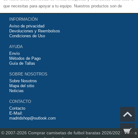
que necesitas para apoyar a tu equipo. Nuestros productos son de
exelente calidad y buen precio. Espero que usted puede estar satisfecho,
INFORMACIÓN
Agradecemos sus comentarios y sugerencias.
Aviso de privacidad
Devoluciones y Reembolsos
Condiciones de Uso
AYUDA
Envío
Métodos de Pago
Guía de Tallas
SOBRE NOSOTROS
Sobre Nosotros
Mapa del sitio
Noticias
CONTACTO
Contacto
E-Mail:
madridshop@outlook.com
© 2007-2026
Comprar camisetas de futbol baratas 2026/2027.
Todos