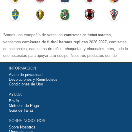
Somos una compañía de venta las
,
camisetas de futbol baratas
vendemos
camisetas de futbol baratas replicas
2026 2027, camisetas
de nacionales, camisetas de niños, chaquetas y chandales, etcs, todo lo
que necesitas para apoyar a tu equipo. Nuestros productos son de
exelente calidad y buen precio. Espero que usted puede estar satisfecho,
INFORMACIÓN
Agradecemos sus comentarios y sugerencias.
Aviso de privacidad
Devoluciones y Reembolsos
Condiciones de Uso
AYUDA
Envío
Métodos de Pago
Guía de Tallas
SOBRE NOSOTROS
Sobre Nosotros
Mapa del sitio